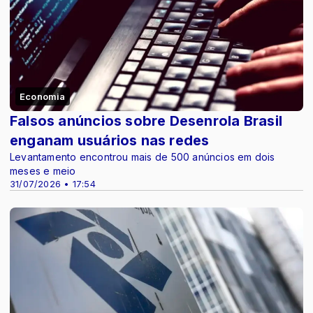
Economia
Falsos anúncios sobre Desenrola Brasil
enganam usuários nas redes
Levantamento encontrou mais de 500 anúncios em dois
meses e meio
31/07/2026 • 17:54