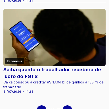
31/07/2026 • 14:34
Economia
Saiba quanto o trabalhador receberá de
lucro do FGTS
Caixa começou a creditar R$ 13,04 bi de ganhos a 138 mi de
trabalhado
31/07/2026 • 14:23