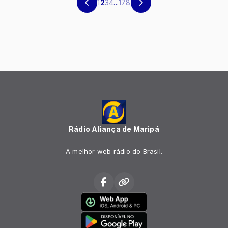
1
2
3
4
...
178
Rádio Aliança de Maripá
A melhor web rádio do Brasil.